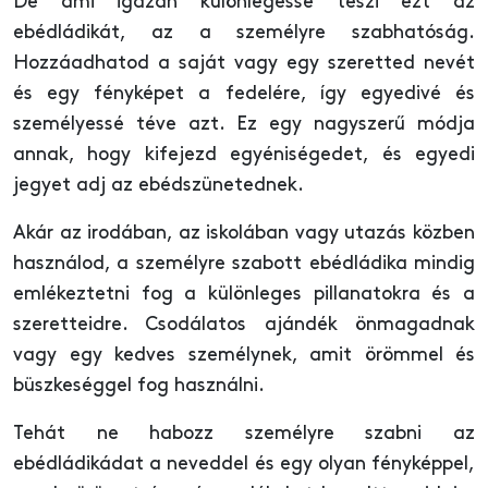
De ami igazán különlegessé teszi ezt az
ebédládikát, az a személyre szabhatóság.
Hozzáadhatod a saját vagy egy szeretted nevét
és egy fényképet a fedelére, így egyedivé és
személyessé téve azt. Ez egy nagyszerű módja
annak, hogy kifejezd egyéniségedet, és egyedi
jegyet adj az ebédszünetednek.
Akár az irodában, az iskolában vagy utazás közben
használod, a személyre szabott ebédládika mindig
emlékeztetni fog a különleges pillanatokra és a
szeretteidre. Csodálatos ajándék önmagadnak
vagy egy kedves személynek, amit örömmel és
büszkeséggel fog használni.
Tehát ne habozz személyre szabni az
ebédládikádat a neveddel és egy olyan fényképpel,