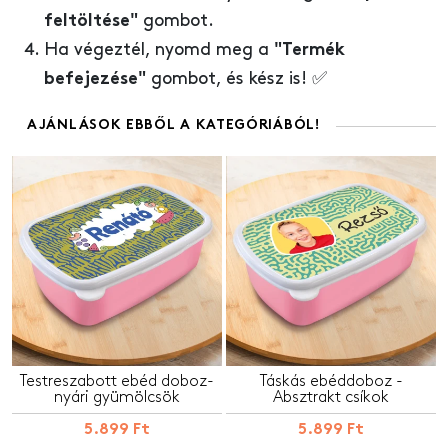
gombot.
feltöltése"
Ha végeztél, nyomd meg a
"Termék
gombot, és kész is! ✅
befejezése"
AJÁNLÁSOK EBBŐL A KATEGÓRIÁBÓL!
Testreszabott ebéd doboz-
Táskás ebéddoboz -
nyári gyümölcsök
Absztrakt csíkok
5.899 Ft
5.899 Ft