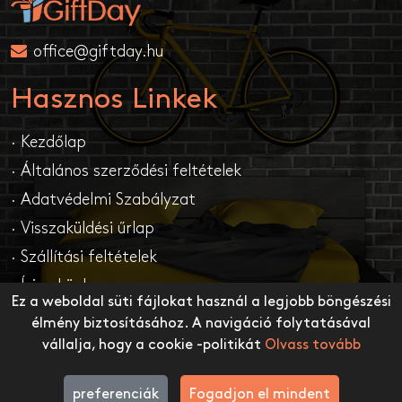
office@giftday.hu
Hasznos Linkek
· Kezdőlap
· Általános szerződési feltételek
· Adatvédelmi Szabályzat
· Visszaküldési űrlap
· Szállítási feltételek
· Írj nekünk
Ez a weboldal süti fájlokat használ a legjobb böngészési
· Gyakori kérdések
élmény biztosításához. A navigáció folytatásával
vállalja, hogy a cookie -politikát
Olvass tovább
Copyright © 2026 - GiftDay | Minden jog
fenntartva
preferenciák
Fogadjon el mindent