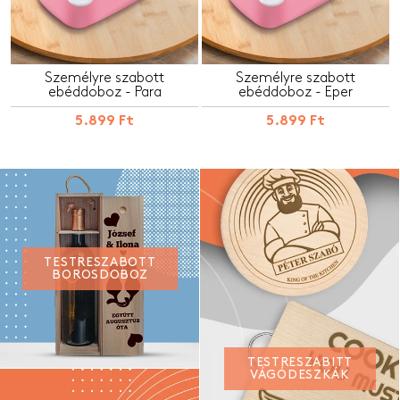
Személyre szabott
Személyre szabott
ebéddoboz - Para
ebéddoboz - Eper
5.899 Ft
5.899 Ft
TESTRESZABOTT
BOROSDOBOZ
TESTRESZABITT
VÁGÓDESZKÁK