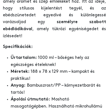
amely örömet és szép emlékeket hoz. Itt az ideje,
hogy stílusos kijelentést tegyél, és az
ebédszünetedet egyedivé és különlegessé
varázsoljad egy
személyre szabott
, amely tükrözi egyéniségedet és
ebédládikával
ízlésedet!
Specifikációk:
1000 ml – bőséges hely az
Űrtartalom:
egészséges ételeknek!
188 x 78 x 129 mm – kompakt és
Méretek:
praktikus!
Bambuszrost/PP – környezetbarát és
Anyag:
tartós!
Mosható
Ápolási útmutató:
mosogatógépben. Használható mikrohullámú