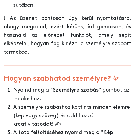
sütőben.
! Az üzenet pontosan úgy kerül nyomtatásra,
ahogy megadod, ezért kérünk, írd gondosan, és
használd az előnézet funkciót, amely segít
elképzelni, hogyan fog kinézni a személyre szabott
terméked.
Hogyan szabhatod személyre? ✨
Nyomd meg a
gombot az
"Személyre szabás"
induláshoz.
A személyre szabáshoz kattints minden elemre
(kép vagy szöveg) és add hozzá
kreativitásodat! ✍️
A fotó feltöltéséhez nyomd meg a
"Kép