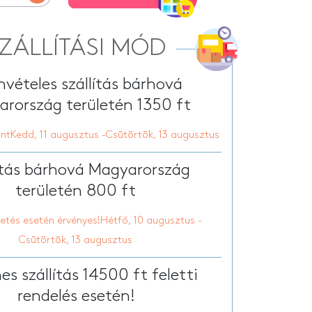
Egyedi vászon tábla
tt nyári papucs
onyhai kötény
ZÁLLÍTÁSI MÓD
vételes szállítás bárhová
rország területén 1350 ft
ntKedd, 11 augusztus -Csütörtök, 13 augusztus
ítás bárhová Magyarország
területén 800 ft
zetés esetén érvényes!Hétfő, 10 augusztus -
Csütörtök, 13 augusztus
es szállítás 14500 ft feletti
rendelés esetén!