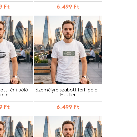
9 Ft
6.499 Ft
tt férfi póló –
Személyre szabott férfi póló –
ornia
Hustler
9 Ft
6.499 Ft