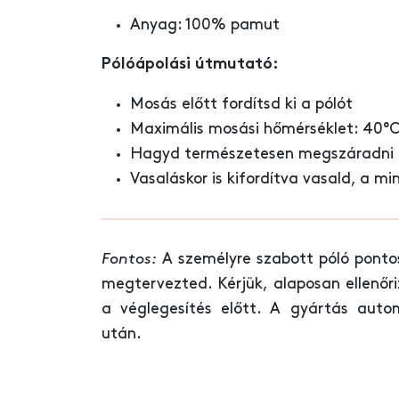
Anyag: 100% pamut
Pólóápolási útmutató:
Mosás előtt fordítsd ki a pólót
Maximális mosási hőmérséklet: 40°
Hagyd természetesen megszáradni (
Vasaláskor is kifordítva vasald, a mi
Fontos:
A személyre szabott póló ponto
megtervezted. Kérjük, alaposan ellenőr
a véglegesítés előtt. A gyártás auto
után.