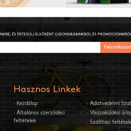
LÜNKRE, ÉS ÉRTESÜLJ ELSŐKÉNT ÚJDONSÁGAINKRÓL ÉS PROMÓCIÓINKRÓL
Feliratkozo
Hasznos Linkek
· Kezdőlap
· Adatvédelmi Sza
· Általános szerződési
· Visszaküldési űrl
feltételek
· Szállítási feltétel