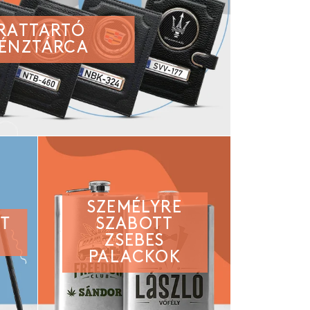
IRATTARTÓ
ÉNZTÁRCA
SZEMÉLYRE
TT
SZABOTT
ZSEBES
PALACKOK