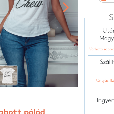
Személyre szabott tolltartó
tt sporttáska
Személyre szabo
HOT
tt hátizsákok
Testreszabott k
Személyre szabott párnák
S
Után
Magya
Várható időpo
Száll
Kártyás fi
Ingyen
abott pólód