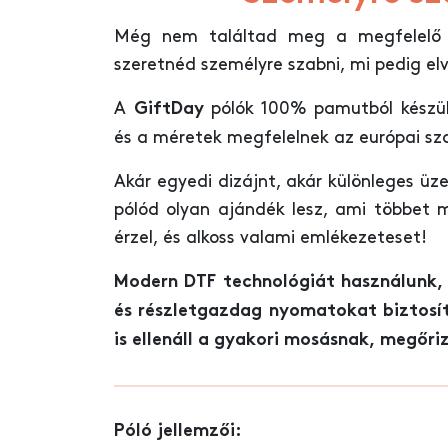
Még nem találtad meg a megfelelő a
szeretnéd személyre szabni, mi pedig el
A
pólók 100% pamutból készüln
GiftDay
és a méretek megfelelnek az európai s
Akár egyedi dizájnt, akár különleges üz
pólód olyan ajándék lesz, ami többet
érzel, és alkoss valami emlékezeteset!
Modern DTF technológiát használunk, 
és részletgazdag nyomatokat biztosí
is ellenáll a gyakori mosásnak, megőri
Póló jellemzői: