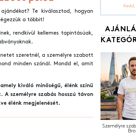
Kedd,
jándékot? Te kiválasztod, hogyan
végezzük a többit!
AJÁNLÁ
ek, rendkívül kellemes tapintásúak,
KATEGÓR
zabványoknak.
enetet szeretnél, a személyre szabott
 mond minden szónál. Mondd el, amit
amely kiváló minőségű, élénk színű
t. A személyre szabás hosszú távon
zve élénk megjelenését.
Személyre szabo
Bro