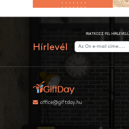
IRATKOZZ FEL HÍRLEVE
Hírlevél
office@giftday.hu