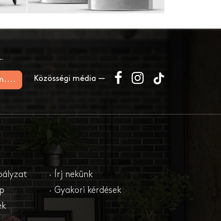
.
Közösségi média —
m....
bályzat
· Írj nekünk
ap
· Gyakori kérdések
ek