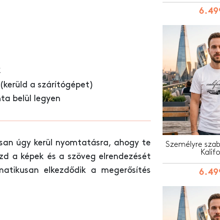
6.49
C
kerüld a szárítógépet)
nta belül legyen
san úgy kerül nyomtatásra, ahogy te
Személyre szabo
Kalif
izd a képek és a szöveg elrendezését
matikusan elkezdődik a megerősítés
6.49