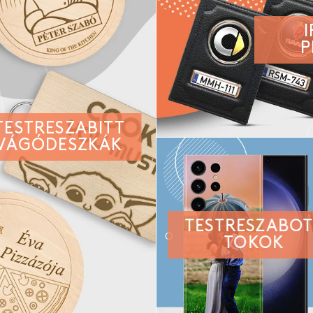
P
TESTRESZABITT
VÁGÓDESZKÁK
TESTRESZABO
TOKOK