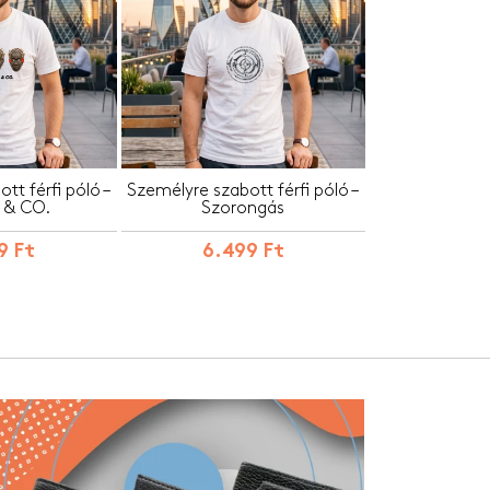
tt férfi póló –
Személyre szabott férfi póló –
 & CO.
Szorongás
9 Ft
6.499 Ft