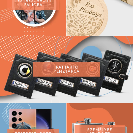
TESTRESZABOTT
FALIÓRA
IRATTARTÓ
PÉNZTÁRCA
SZEMÉLYRE