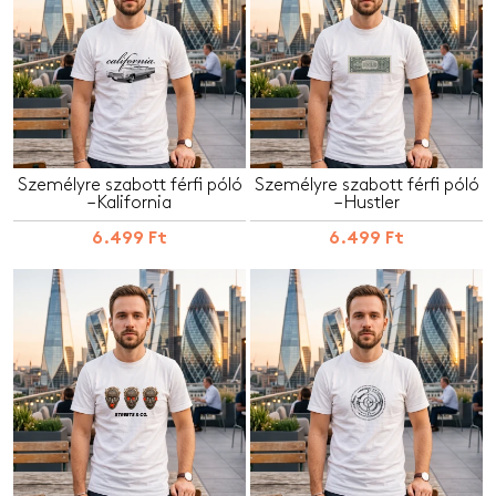
Személyre szabott férfi póló
Személyre szabott férfi póló
– Kalifornia
– Hustler
6.499 Ft
6.499 Ft