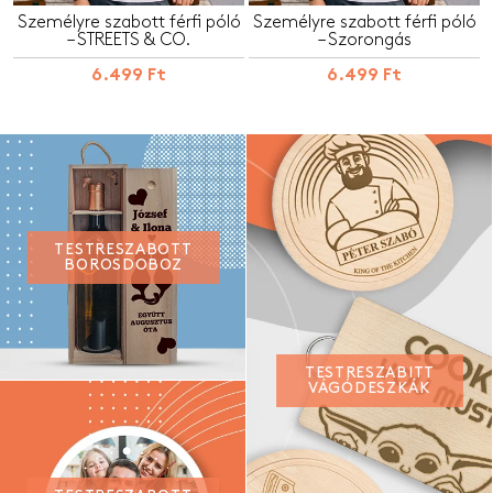
Személyre szabott férfi póló
Személyre szabott férfi póló
– STREETS & CO.
– Szorongás
6.499 Ft
6.499 Ft
TESTRESZABOTT
BOROSDOBOZ
TESTRESZABITT
VÁGÓDESZKÁK