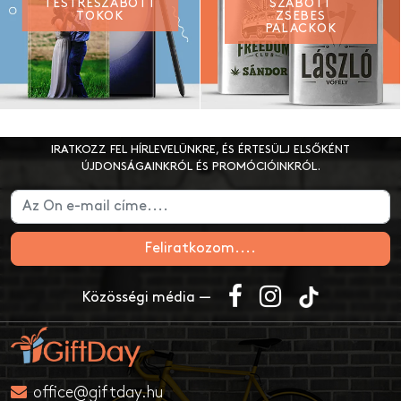
TESTRESZABOTT
SZABOTT
TOKOK
ZSEBES
PALACKOK
IRATKOZZ FEL HÍRLEVELÜNKRE, ÉS ÉRTESÜLJ ELSŐKÉNT
ÚJDONSÁGAINKRÓL ÉS PROMÓCIÓINKRÓL.
Feliratkozom....
Közösségi média —
office@giftday.hu