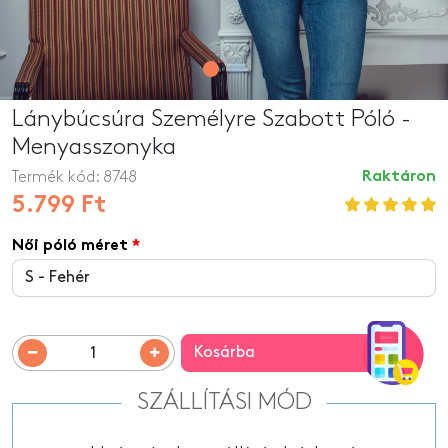
Lánybúcsúra Személyre Szabott Póló -
Menyasszonyka
Termék kód:
8748
Raktáron
5.799 Ft
Női póló méret
Kosárba
SZÁLLÍTÁSI MÓD