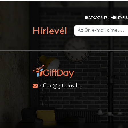
IRATKOZZ FEL HÍRLEVE
Hírlevél
office@giftday.hu