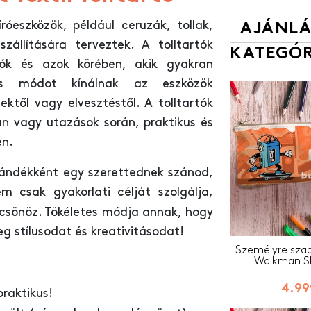
róeszközök, például ceruzák, tollak,
AJÁNLÁ
zállítására terveztek. A tolltartók
KATEGÓR
tók és azok körében, akik gyakran
mes módot kínálnak az eszközök
ktől vagy elvesztéstől. A tolltartók
an vagy utazások során, praktikus és
en.
jándékként egy szerettednek szánod,
 csak gyakorlati célját szolgálja,
lcsönöz. Tökéletes módja annak, hogy
 stílusodat és kreativitásodat!
Személyre szabo
Walkman S
4.99
praktikus!