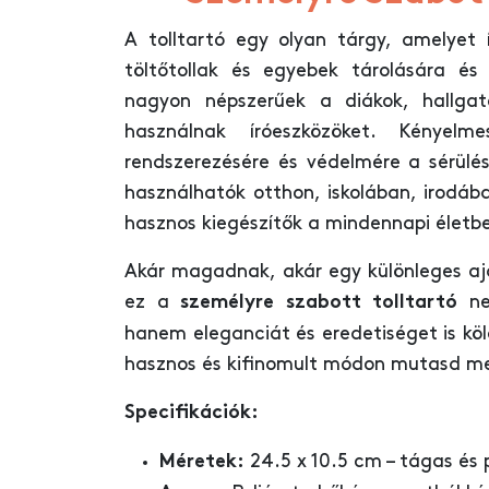
A tolltartó egy olyan tárgy, amelyet í
töltőtollak és egyebek tárolására és s
nagyon népszerűek a diákok, hallga
használnak íróeszközöket. Kényel
rendszerezésére és védelmére a sérülése
használhatók otthon, iskolában, irodáb
hasznos kiegészítők a mindennapi életb
Akár magadnak, akár egy különleges a
ez a
nem
személyre szabott tolltartó
hanem eleganciát és eredetiséget is kö
hasznos és kifinomult módon mutasd meg
Specifikációk:
24.5 x 10.5 cm – tágas és 
Méretek: