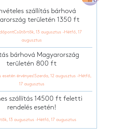
Egyedi vászon tábla
tt nyári papucs
vételes szállítás bárhová
onyhai kötény
rország területén 1350 ft
dőpontCsütörtök, 13 augusztus -Hétfő, 17
augusztus
ítás bárhová Magyarország
területén 800 ft
s esetén érvényes!Szerda, 12 augusztus -Hétfő,
17 augusztus
es szállítás 14500 ft feletti
rendelés esetén!
tök, 13 augusztus -Hétfő, 17 augusztus