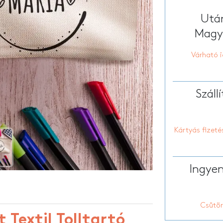
Személyre szabott tolltartó
tt sporttáska
Személyre szabo
HOT
Után
tt hátizsákok
Testreszabott k
Személyre szabott párnák
Magya
Várható i
Száll
Kártyás fizeté
Ingyen
Csütör
 Textil Tolltartó