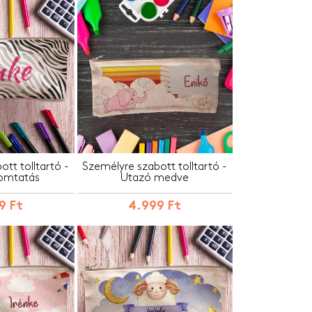
tt tolltartó -
Személyre szabott tolltartó -
omtatás
Utazó medve
9 Ft
4.999 Ft