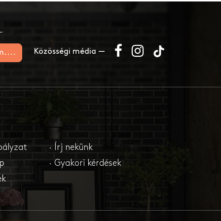
.
Közösségi média —
m....
bályzat
· Írj nekünk
ap
· Gyakori kérdések
ek