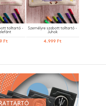
tt tolltartó -
Személyre szabott tolltartó -
elefánt
Juhok
9 Ft
4.999 Ft
IRATTARTÓ