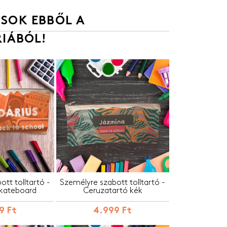
SOK EBBŐL A
IÁBÓL!
tt tolltartó -
Személyre szabott tolltartó -
kateboard
Ceruzatartó kék
9 Ft
4.999 Ft