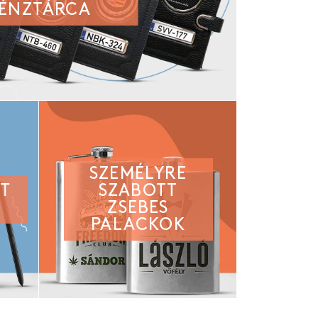
ÉNZTÁRCA
SZEMÉLYRE
TT
SZABOTT
ZSEBES
PALACKOK