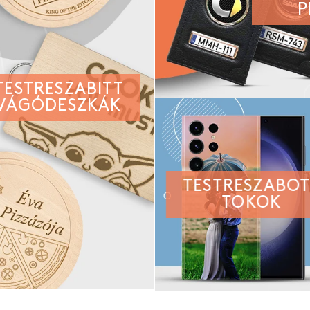
P
TESTRESZABITT
VÁGÓDESZKÁK
TESTRESZABO
TOKOK