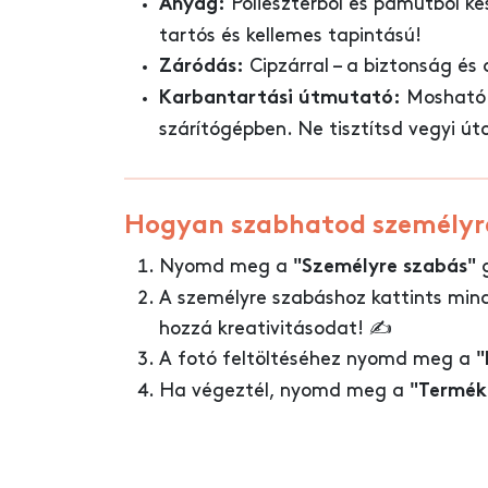
Poliészterből és pamutból ké
Anyag:
tartós és kellemes tapintású!
Cipzárral – a biztonság és
Záródás:
Mosható 
Karbantartási útmutató:
szárítógépben. Ne tisztítsd vegyi út
Hogyan szabhatod személyr
Nyomd meg a
g
"Személyre szabás"
A személyre szabáshoz kattints min
hozzá kreativitásodat! ✍️
A fotó feltöltéséhez nyomd meg a
"
Ha végeztél, nyomd meg a
"Termék