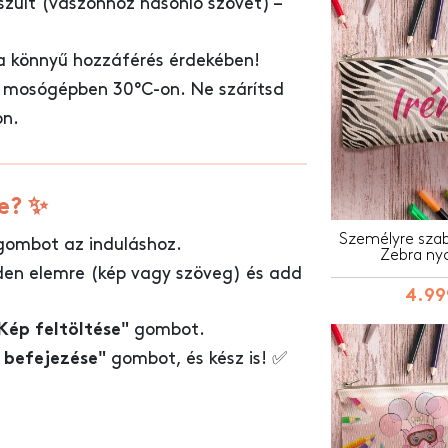
szült (vászonhoz hasonló szövet) –
 a könnyű hozzáférés érdekében!
mosógépben 30°C-on. Ne szárítsd
on.
e? ✨
Személyre szabo
ombot az induláshoz.
Zebra ny
den elemre (kép vagy szöveg) és add
4.99
gombot.
Kép feltöltése"
gombot, és kész is! ✅
 befejezése"