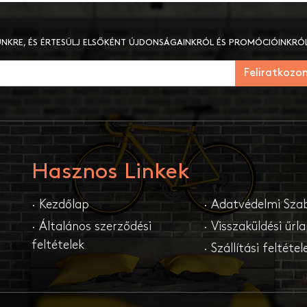
LÜNKRE, ÉS ÉRTESÜLJ ELSŐKÉNT ÚJDONSÁGAINKRÓL ÉS PROMÓCIÓINKRÓL
Feliratkozo
Hasznos Linkek
· Kezdőlap
· Adatvédelmi Sza
· Általános szerződési
· Visszaküldési űrl
feltételek
· Szállítási feltétel