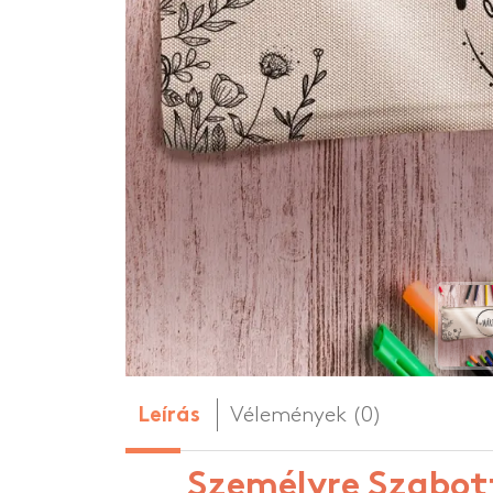
Személyre szabo
Személyre szabo
HOT
Vélemények (0)
Leírás
Személyre Szabott