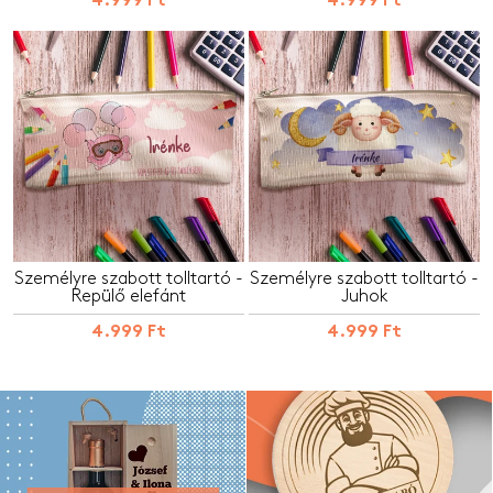
4.999 Ft
4.999 Ft
Személyre szabott tolltartó -
Személyre szabott tolltartó -
Repülő elefánt
Juhok
4.999 Ft
4.999 Ft