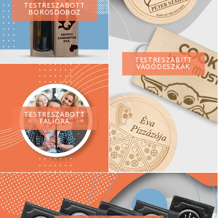
TESTRESZABOTT
BOROSDOBOZ
TESTRESZABITT
VÁGÓDESZKÁK
TESTRESZABOTT
FALIÓRA