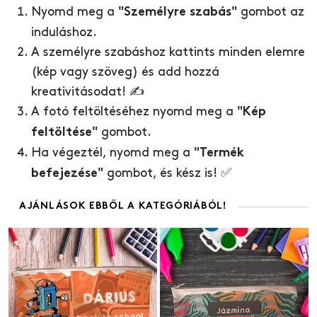
Nyomd meg a
gombot az
"Személyre szabás"
induláshoz.
A személyre szabáshoz kattints minden elemre
(kép vagy szöveg) és add hozzá
kreativitásodat! ✍️
A fotó feltöltéséhez nyomd meg a
"Kép
gombot.
feltöltése"
Ha végeztél, nyomd meg a
"Termék
gombot, és kész is! ✅
befejezése"
AJÁNLÁSOK EBBŐL A KATEGÓRIÁBÓL!