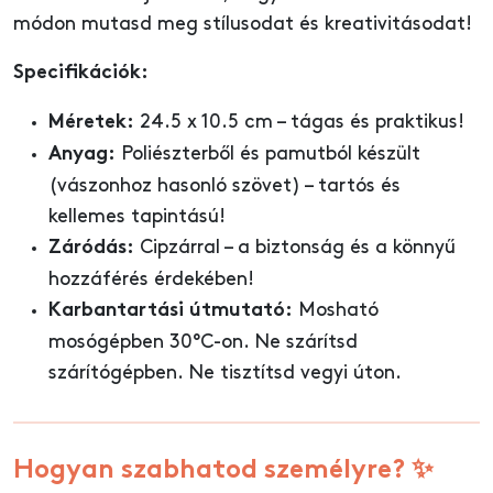
módon mutasd meg stílusodat és kreativitásodat!
Specifikációk:
24.5 x 10.5 cm – tágas és praktikus!
Méretek:
Poliészterből és pamutból készült
Anyag:
(vászonhoz hasonló szövet) – tartós és
kellemes tapintású!
Cipzárral – a biztonság és a könnyű
Záródás:
hozzáférés érdekében!
Mosható
Karbantartási útmutató:
mosógépben 30°C-on. Ne szárítsd
szárítógépben. Ne tisztítsd vegyi úton.
Hogyan szabhatod személyre? ✨