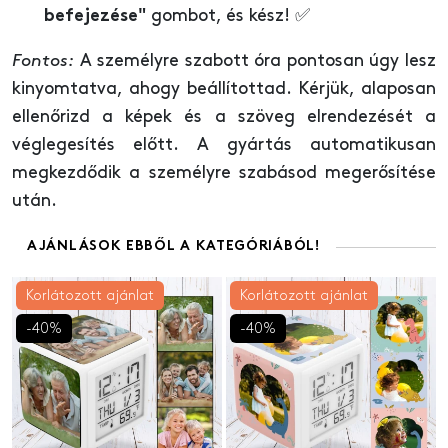
gombot, és kész! ✅
befejezése"
Fontos:
A személyre szabott óra pontosan úgy lesz
kinyomtatva, ahogy beállítottad. Kérjük, alaposan
ellenőrizd a képek és a szöveg elrendezését a
véglegesítés előtt. A gyártás automatikusan
megkezdődik a személyre szabásod megerősítése
után.
AJÁNLÁSOK EBBŐL A KATEGÓRIÁBÓL!
Korlátozott ajánlat
Korlátozott ajánlat
-40%
-40%