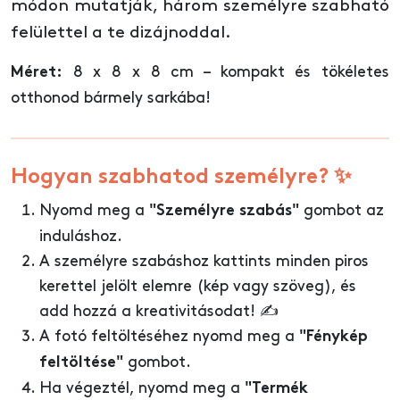
módon mutatják, három személyre szabható
felülettel a te dizájnoddal.
8 x 8 x 8 cm – kompakt és tökéletes
Méret:
otthonod bármely sarkába!
Hogyan szabhatod személyre? ✨
Nyomd meg a
gombot az
"Személyre szabás"
induláshoz.
A személyre szabáshoz kattints minden piros
kerettel jelölt elemre (kép vagy szöveg), és
add hozzá a kreativitásodat! ✍️
A fotó feltöltéséhez nyomd meg a
"Fénykép
gombot.
feltöltése"
Ha végeztél, nyomd meg a
"Termék