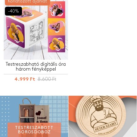
Korlátozott ajánlat
-40%
Testreszabható digitális óra
három fényképpel
8.600 Ft
4.999 Ft
TESTRESZABOTT
BOROSDOBOZ