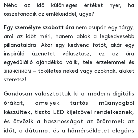
Néha az idő különleges értéket nyer, ha
összefonódik az emlékeiddel, ugye?
Egy
nem csupán egy tárgy,
személyre szabott óra
ami az időt méri, hanem ablak a legkedvesebb
pillanataidra. Akár egy kedvenc fotót, akár egy
inspiráló üzenetet választasz, ez az óra
egyedülálló ajándékká válik, tele érzelemmel és
значением – tökéletes neked vagy azoknak, akiket
szeretsz!
Gondosan választottuk ki a modern digitális
órákat, amelyek tartós műanyagból
készültek, tiszta LED kijelzővel rendelkeznek,
és ötvözik a hasznosságot az örömmel: az
időt, a dátumot és a hőmérsékletet elegáns