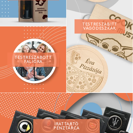
TESTRESZABITT
VÁGÓDESZKÁK
TESTRESZABOTT
FALIÓRA
IRATTARTÓ
PÉNZTÁRCA