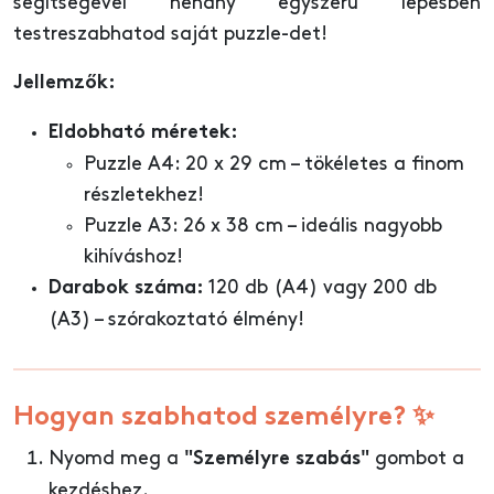
segítségével néhány egyszerű lépésben
testreszabhatod saját puzzle-det!
Jellemzők:
Eldobható méretek:
Puzzle A4: 20 x 29 cm – tökéletes a finom
részletekhez!
Puzzle A3: 26 x 38 cm – ideális nagyobb
kihíváshoz!
120 db (A4) vagy 200 db
Darabok száma:
(A3) – szórakoztató élmény!
Hogyan szabhatod személyre? ✨
Nyomd meg a
gombot a
"Személyre szabás"
kezdéshez.