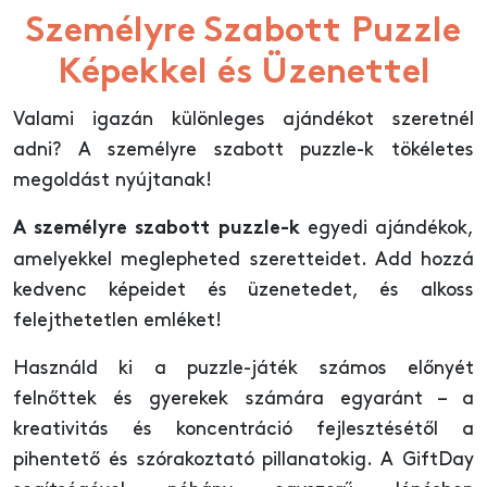
Személyre Szabott Puzzle
Képekkel és Üzenettel
Valami igazán különleges ajándékot szeretnél
adni? A személyre szabott puzzle-k tökéletes
megoldást nyújtanak!
egyedi ajándékok,
A személyre szabott puzzle-k
amelyekkel meglepheted szeretteidet. Add hozzá
kedvenc képeidet és üzenetedet, és alkoss
felejthetetlen emléket!
Használd ki a puzzle-játék számos előnyét
felnőttek és gyerekek számára egyaránt – a
kreativitás és koncentráció fejlesztésétől a
pihentető és szórakoztató pillanatokig. A GiftDay