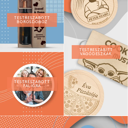
TESTRESZABOTT
BOROSDOBOZ
TESTRESZABITT
VÁGÓDESZKÁK
TESTRESZABOTT
FALIÓRA