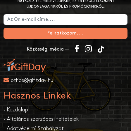
IRATKOZZ FEL HÍRLEVELÜNKRE, ÉS ÉRTESÜLJ ELSŐKÉNT
ÚJDONSÁGAINKRÓL ÉS PROMÓCIÓINKRÓL.
Feliratkozom....
Közösségi média —
office@giftday.hu
Hasznos Linkek
· Kezdőlap
· Általános szerződési feltételek
· Adatvédelmi Szabályzat