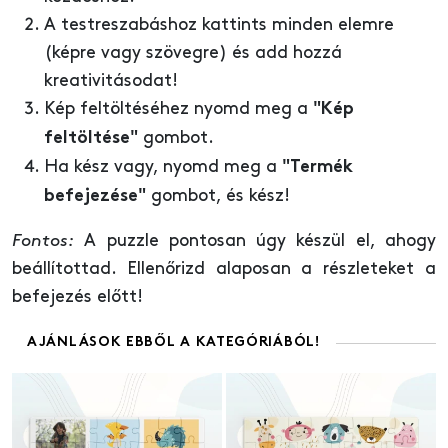
A testreszabáshoz kattints minden elemre
(képre vagy szövegre) és add hozzá
kreativitásodat!
Kép feltöltéséhez nyomd meg a
"Kép
gombot.
feltöltése"
Ha kész vagy, nyomd meg a
"Termék
gombot, és kész!
befejezése"
Fontos:
A puzzle pontosan úgy készül el, ahogy
beállítottad. Ellenőrizd alaposan a részleteket a
befejezés előtt!
AJÁNLÁSOK EBBŐL A KATEGÓRIÁBÓL!