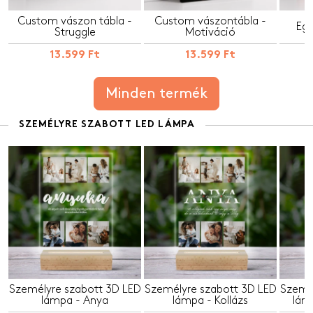
Custom vászon tábla -
Custom vászontábla -
Egy
Struggle
Motiváció
13.599 Ft
13.599 Ft
Minden termék
SZEMÉLYRE SZABOTT LED LÁMPA
Személyre szabott 3D LED
Személyre szabott 3D LED
Személ
lámpa - Anya
lámpa - Kollázs
lámp