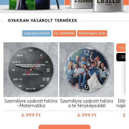
GYAKRAN VÁSÁROLT TERMÉKEK
Legnépszerűbb
Új termékek
Különleges árak
Korlá
-30
Személyre szabott falióra
Személyre szabott falióra
Előre
– Matematika
a te fényképeddel
napló 
6.999 Ft
6.999 Ft
3.