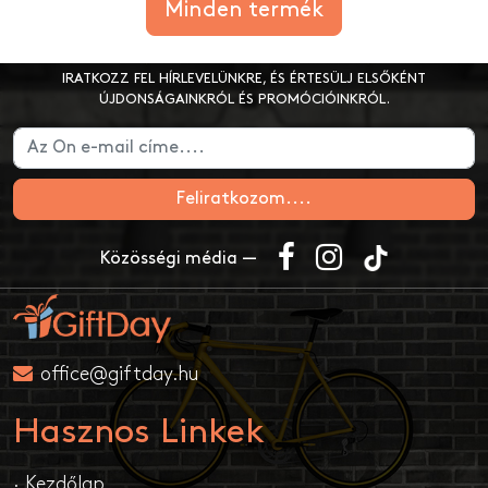
Minden termék
IRATKOZZ FEL HÍRLEVELÜNKRE, ÉS ÉRTESÜLJ ELSŐKÉNT
ÚJDONSÁGAINKRÓL ÉS PROMÓCIÓINKRÓL.
Feliratkozom....
Közösségi média —
office@giftday.hu
Hasznos Linkek
· Kezdőlap