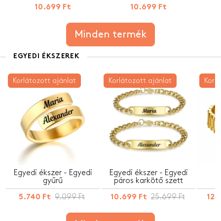
10.699 Ft
10.699 Ft
Minden termék
EGYEDI ÉKSZEREK
Korlátozott ajánlat
Korlátozott ajánlat
Korlá
Egyedi ékszer - Egyedi
Egyedi ékszer - Egyedi
gyűrű
páros karkötő szett
9.099 Ft
25.699 Ft
5.740 Ft
10.699 Ft
12.