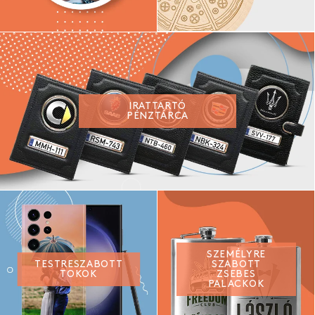
IRATTARTÓ
PÉNZTÁRCA
SZEMÉLYRE
TESTRESZABOTT
SZABOTT
TOKOK
ZSEBES
PALACKOK