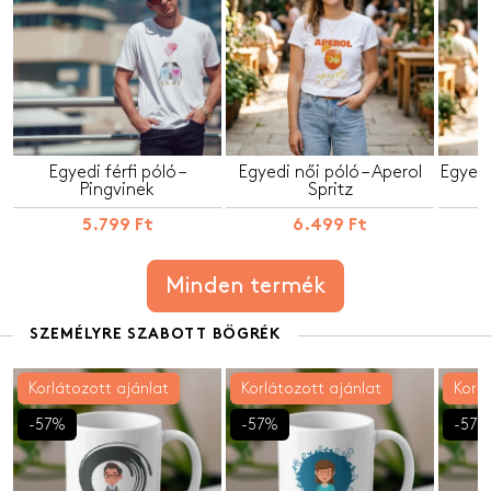
Egyedi férfi póló –
Egyedi női póló – Aperol
Egyedi
Pingvinek
Spritz
5.799 Ft
6.499 Ft
Minden termék
SZEMÉLYRE SZABOTT BÖGRÉK
Korlátozott ajánlat
Korlátozott ajánlat
Korlá
-57%
-57%
-57%