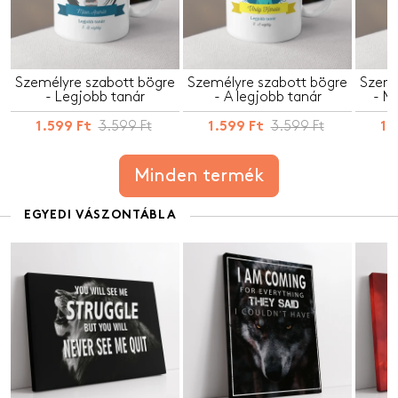
Személyre szabott bögre
Személyre szabott bögre
Szemé
- Legjobb tanár
- A legjobb tanár
- M
3.599 Ft
3.599 Ft
1.599 Ft
1.599 Ft
1.
Minden termék
EGYEDI VÁSZONTÁBLA