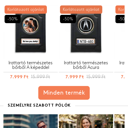
Korlátozott ajánlat
Korlátozott ajánlat
Korlá
-50%
-50%
-50
Irattartó természetes
Irattartó természetes
Irat
bőrből A képeddel
bőrből Acura
15.999 Ft
15.999 Ft
7.999 Ft
7.999 Ft
7.
Minden termék
SZEMÉLYRE SZABOTT PÓLÓK