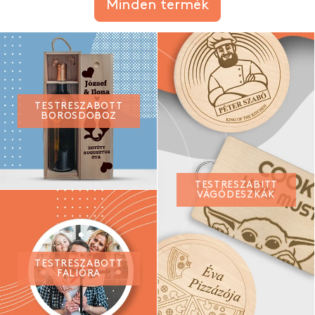
Minden termék
TESTRESZABOTT
BOROSDOBOZ
TESTRESZABITT
VÁGÓDESZKÁK
TESTRESZABOTT
FALIÓRA