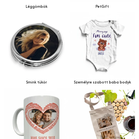
Léggömbök
PetGift
Smink tükör
Személyre szabott baba bodyk