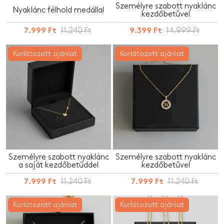
Személyre szabott nyaklánc
Nyaklánc félhold medállal
kezdőbetűvel
11.240 Ft
14.999 Ft
7.999 Ft
9.399 Ft
Korlátozott ajánlat
Korlátozott ajánlat
Személyre szabott nyaklánc
Személyre szabott nyaklánc
a saját kezdőbetűddel
kezdőbetűvel
11.240 Ft
11.240 Ft
7.999 Ft
7.999 Ft
Korlátozott ajánlat
Korlátozott ajánlat