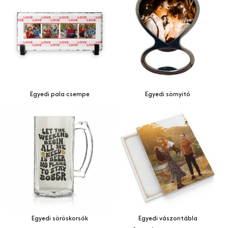
Egyedi pala csempe
Egyedi sörnyitó
Egyedi söröskorsók
Egyedi vászontábla