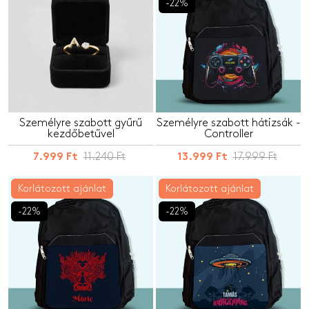
-22%
Személyre szabott gyűrű
Személyre szabott hátizsák -
kezdőbetűvel
Controller
11.240 Ft
17.999 Ft
7.999 Ft
13.999 Ft
Korlátozott ajánlat
Korlátozott ajánlat
-22%
-22%