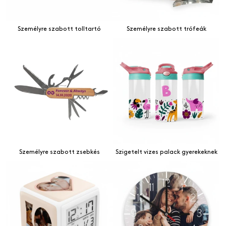
Személyre szabott tolltartó
Személyre szabott trófeák
Személyre szabott zsebkés
Szigetelt vizes palack gyerekeknek