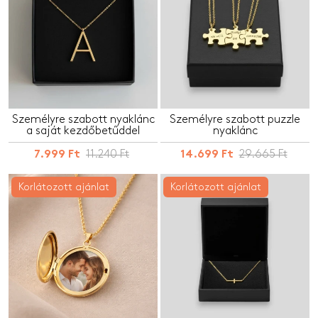
Személyre szabott nyaklánc
Személyre szabott puzzle
a saját kezdőbetűddel
nyaklánc
11.240 Ft
29.665 Ft
7.999 Ft
14.699 Ft
Korlátozott ajánlat
Korlátozott ajánlat