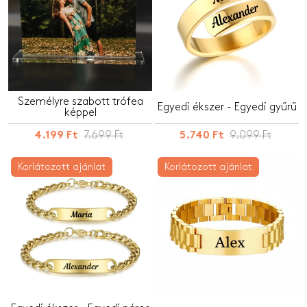
Személyre szabott trófea
Egyedi ékszer - Egyedi gyűrű
képpel
7.699 Ft
9.099 Ft
4.199 Ft
5.740 Ft
Korlátozott ajánlat
Korlátozott ajánlat