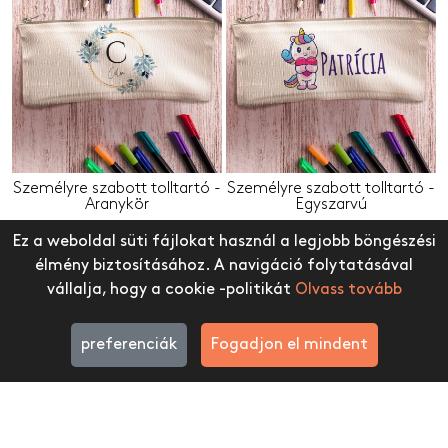
Személyre szabott tolltartó -
Személyre szabott tolltartó -
Aranykör
Egyszarvú
4.999 Ft
4.999 Ft
Ez a weboldal süti fájlokat használ a legjobb böngészési
élmény biztosításához. A navigáció folytatásával
vállalja, hogy a cookie -politikát
Olvass tovább
preferenciák
Fogadjon el mindent