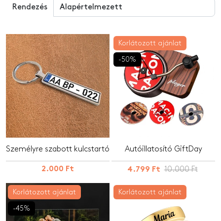
Rendezés
Korlátozott ajánlat
-50%
Személyre szabott kulcstartó
Autóillatosító GiftDay
2.000 Ft
10.000 Ft
4.799 Ft
Korlátozott ajánlat
Korlátozott ajánlat
-45%