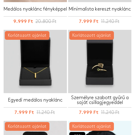
Medálos nyaklánc fényképpel
Minimalista kereszt nyaklánc
20.800 Ft
11.240 Ft
9.999 Ft
7.999 Ft
Korlátozott ajánlat
Korlátozott ajánlat
Személyre szabott gyűrű a
Egyedi medálos nyaklánc
saját csillagjegyeddel
11.240 Ft
11.240 Ft
7.999 Ft
7.999 Ft
Korlátozott ajánlat
Korlátozott ajánlat