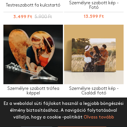
Személyre szabott kép -
Testreszabott fa kulcstartó
Fotó
5.900 Ft
13.599 Ft
3.499 Ft
Személyre szabott trófea
Személyre szabott kép -
képpel
Családi fotó
3.499 Ft
13.599 Ft
Ez a weboldal süti fájlokat használ a legjobb böngészési
élmény biztosításához. A navigáció folytatásával
vállalja, hogy a cookie -politikát
Olvass tovább