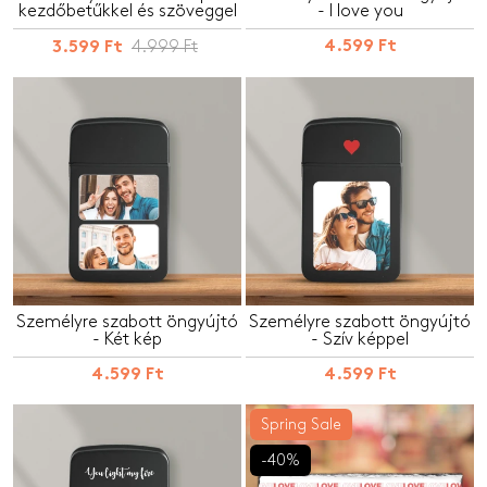
kezdőbetűkkel és szöveggel
- I love you
4.999 Ft
4.599 Ft
3.599 Ft
Személyre szabott öngyújtó
Személyre szabott öngyújtó
- Két kép
- Szív képpel
4.599 Ft
4.599 Ft
Spring Sale
-40%