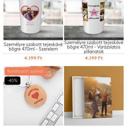
Személyre szabott tejeskávé
Személyre szabott tejeskávé
bögre 470ml - Varázslatos
bögre 470ml - Szerelem
pillanatok
4.199 Ft
4.199 Ft
Korlátozott ajánlat
-40%