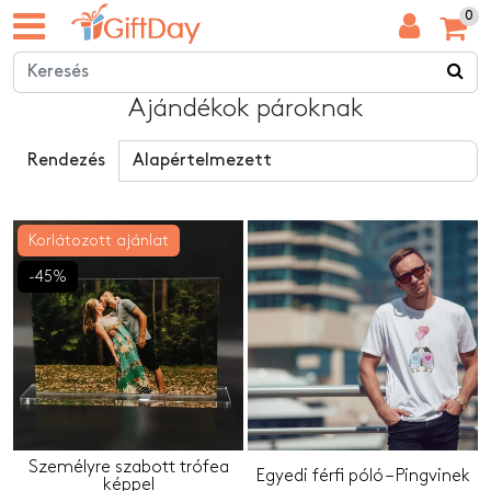
0
Ajándékok pároknak
Rendezés
Korlátozott ajánlat
-45%
Személyre szabott trófea
Egyedi férfi póló – Pingvinek
képpel