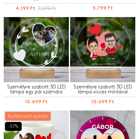
7.699 Ft
5.799 Ft
4.199 Ft
Személyre szabott 3D LED
Személyre szabott 3D LED
lámpa egy pár számára
lámpa vicces mintával
10.699 Ft
10.699 Ft
Korlátozott ajánlat
-57%