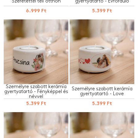
Szeretettel teli otthon
gyertyatartó - Évforduló
6.999 Ft
5.399 Ft
Személyre szabott kerámia
Személyre szabott kerámia
gyertyatartó - Fényképpel és
gyertyatartó - Love
névvel
5.399 Ft
5.399 Ft