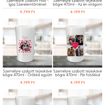
Személyre Szabott Póló -
Személyre szabott tejeskávé
Igaz Szerelemtörténet
bögre 470ml - Az én virágom
5.799 Ft
4.199 Ft
Személyre szabott tejeskávé
Személyre szabott tejeskávé
bögre 470ml - Örökké együtt
bögre 470ml - Pár fotókkal
4.199 Ft
4.199 Ft