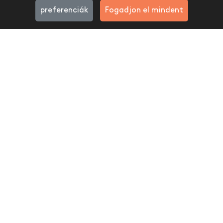
preferenciák
Fogadjon el mindent
Egyedi vászonkép sketch
stílusban
13.599 Ft
IRATKOZZ FEL HÍRLEVELÜNKRE, ÉS ÉRTESÜLJ ELSŐKÉNT
ÚJDONSÁGAINKRÓL ÉS PROMÓCIÓINKRÓL.
Feliratkozom....
Közösségi média —