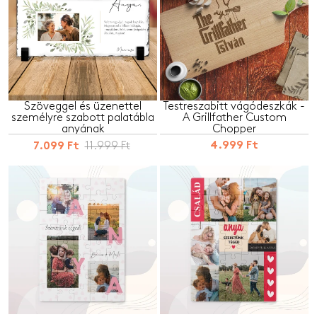
Szöveggel és üzenettel
Testreszabitt vágódeszkák -
személyre szabott palatábla
A Grillfather Custom
anyának
Chopper
11.999 Ft
4.999 Ft
7.099 Ft