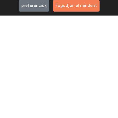
preferenciák
Fogadjon el mindent
Feliratkozom....
Közösségi média —
office@giftday.hu
Hasznos Linkek
· Kezdőlap
· Általános szerződési feltételek
· Adatvédelmi Szabályzat
· Visszaküldési űrlap