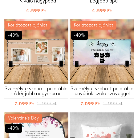
- Kiváló nagypapa
- Legjobb apa
4.599 Ft
4.599 Ft
Korlátozott ajánlat
Korlátozott ajánlat
-40%
-40%
Személyre szabott palatábla
Személyre szabott palatábla
- A legjobb nagymama
anyának szóló szöveggel
11.999 Ft
11.999 Ft
7.099 Ft
7.099 Ft
Valentine's Day
-40%