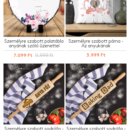
Személyre szabott palatábla
Személyre szabott párna -
anyának szóló üzenettel
Az anyukának
11.999 Ft
3.999 Ft
7.099 Ft
Személyre szabott sodrófa -
Személyre szabott sodrófa -