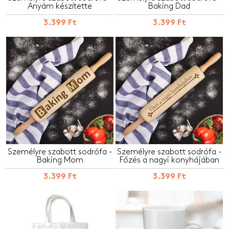
Anyám készítette
Baking Dad
3.399 Ft
3.399 Ft
Személyre szabott sodrófa -
Személyre szabott sodrófa -
Baking Mom
Főzés a nagyi konyhájában
3.399 Ft
3.399 Ft