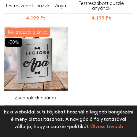
Testreszabott puzzle
Testreszabott puzzle - Anya
anyának
4.199 Ft
4.199 Ft
Korlátozott ajánlat
-30%
Zsebpalack apának
5.990 Ft
4.199 Ft
Ez a weboldal süti fájlokat használ a legjobb böngészési
élmény biztosításához. A navigáció folytatásával
vállalja, hogy a cookie -politikát
Olvass tovább
IRATKOZZ FEL HÍRLEVELÜNKRE, ÉS ÉRTESÜLJ ELSŐKÉNT
ÚJDONSÁGAINKRÓL ÉS PROMÓCIÓINKRÓL.