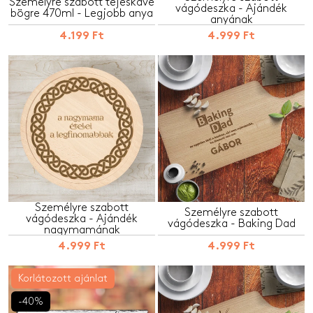
Személyre szabott tejeskávé
vágódeszka - Ajándék
bögre 470ml - Legjobb anya
anyának
4.199 Ft
4.999 Ft
Személyre szabott
Személyre szabott
vágódeszka - Ajándék
vágódeszka - Baking Dad
nagymamának
4.999 Ft
4.999 Ft
Korlátozott ajánlat
-40%