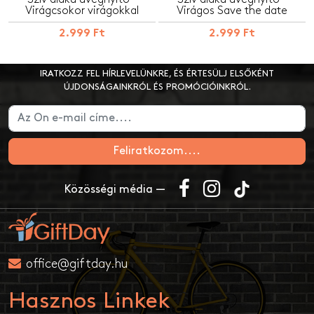
Virágcsokor virágokkal
Virágos Save the date
2.999 Ft
2.999 Ft
IRATKOZZ FEL HÍRLEVELÜNKRE, ÉS ÉRTESÜLJ ELSŐKÉNT
ÚJDONSÁGAINKRÓL ÉS PROMÓCIÓINKRÓL.
Feliratkozom....
Közösségi média —
office@giftday.hu
Hasznos Linkek