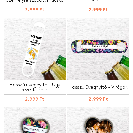
Személyre szabott macska
2.999 Ft
2.999 Ft
Hosszú üvegnyitó - Úgy
Hosszú üvegnyitó - Virágok
nézel ki, mint
2.999 Ft
2.999 Ft