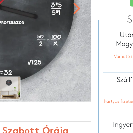
Személyre szabott tolltartó
tt sporttáska
Személyre szabo
HOT
tt hátizsákok
Testreszabott k
Személyre szabott párnák
S
Után
Magya
Várható i
Száll
Kártyás fizeté
Ingyen
 Szabott Órája