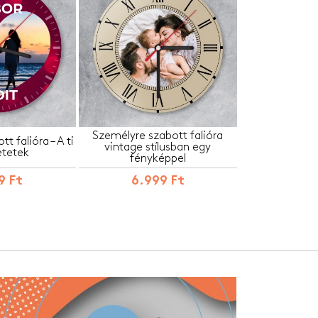
Személyre szabott falióra
t falióra – A ti
vintage stílusban egy
etetek
fényképpel
9 Ft
6.999 Ft