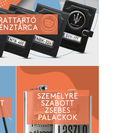
IRATTARTÓ
ÉNZTÁRCA
SZEMÉLYRE
TT
SZABOTT
ZSEBES
PALACKOK