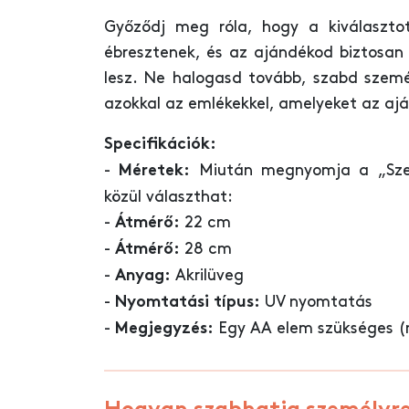
Győződj meg róla, hogy a kiválaszto
ébresztenek, és az ajándékod biztosan 
lesz. Ne halogasd tovább, szabd szem
azokkal az emlékekkel, amelyeket az ajá
Specifikációk:
-
Miután megnyomja a „Szem
Méretek:
közül választhat:
-
22 cm
Átmérő:
-
28 cm
Átmérő:
-
Akrilüveg
Anyag:
-
UV nyomtatás
Nyomtatási típus:
-
Egy AA elem szükséges (
Megjegyzés: