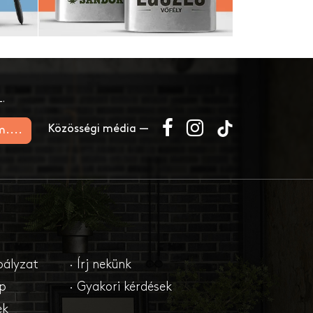
.
Közösségi média —
m....
bályzat
· Írj nekünk
ap
· Gyakori kérdések
ek