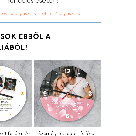
rendelés esetén!
tök, 13 augusztus -Hétfő, 17 augusztus
SOK EBBŐL A
IÁBÓL!
tt falióra – Az
Személyre szabott falióra –