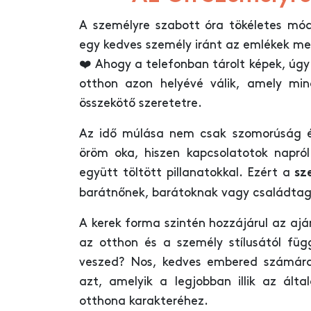
A személyre szabott óra tökéletes mód
egy kedves személy iránt az emlékek me
❤️ Ahogy a telefonban tárolt képek, úgy 
otthon azon helyévé válik, amely mi
összekötő szeretetre.
Az idő múlása nem csak szomorúság é
öröm oka, hiszen kapcsolatotok napró
együtt töltött pillanatokkal. Ezért a
sz
barátnőnek, barátoknak vagy családta
A kerek forma szintén hozzájárul az aj
az otthon és a személy stílusától fü
veszed? Nos, kedves embered számára
azt, amelyik a legjobban illik az által
otthona karakteréhez.