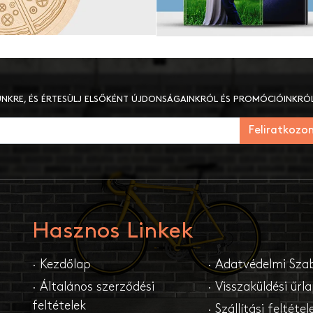
LÜNKRE, ÉS ÉRTESÜLJ ELSŐKÉNT ÚJDONSÁGAINKRÓL ÉS PROMÓCIÓINKRÓL
Feliratkozo
Hasznos Linkek
· Kezdőlap
· Adatvédelmi Sza
· Általános szerződési
· Visszaküldési űrl
feltételek
· Szállítási feltétel