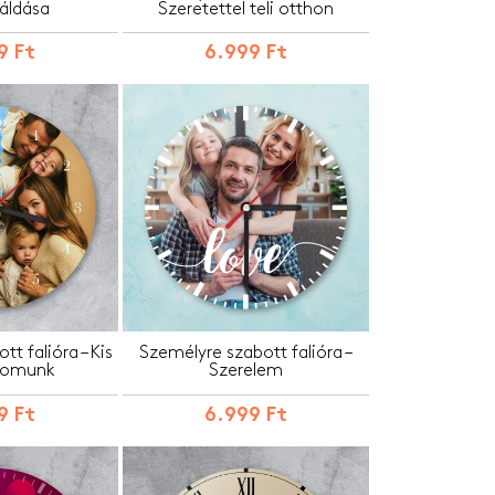
áldása
Szeretettel teli otthon
9 Ft
6.999 Ft
t falióra – Kis
Személyre szabott falióra –
somunk
Szerelem
9 Ft
6.999 Ft