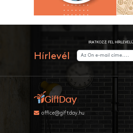
IRATKOZZ FEL HÍRLEVE
Hírlevél
office@giftday.hu