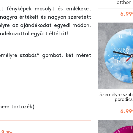
otthon 
tt fényképek mosolyt és emlékeket
6.99
nagyra értékelt és nagyon szeretett
élyre az ajándékodat egyedi módon,
ndékozottal együtt éltél át!
élyre szabás“ gombot, két méret
Személyre szabot
paradic
nem tartozék)
6.99