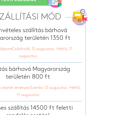
Egyedi vászon tábla
tt nyári papucs
onyhai kötény
ZÁLLÍTÁSI MÓD
vételes szállítás bárhová
rország területén 1350 ft
dőpontCsütörtök, 13 augusztus -Hétfő, 17
augusztus
ítás bárhová Magyarország
területén 800 ft
s esetén érvényes!Szerda, 12 augusztus -Hétfő,
17 augusztus
es szállítás 14500 ft feletti