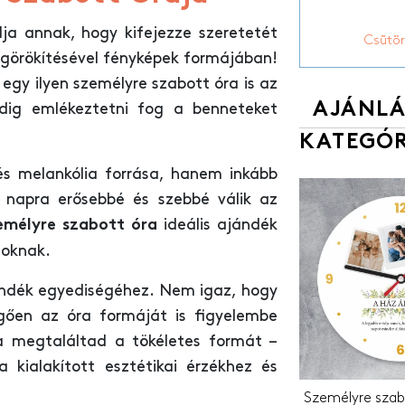
ja annak, hogy kifejezze szeretetét
Csütör
görökítésével fényképek formájában!
egy ilyen személyre szabott óra is az
AJÁNLÁ
ndig emlékeztetni fog a benneteket
KATEGÓR
s melankólia forrása, hanem inkább
l napra erősebbé és szebbé válik az
ideális ajándék
emélyre szabott óra
goknak.
ándék egyediségéhez. Nem igaz, hogy
ggően az óra formáját is figyelembe
 megtaláltad a tökéletes formát –
a kialakított esztétikai érzékhez és
Személyre szabo