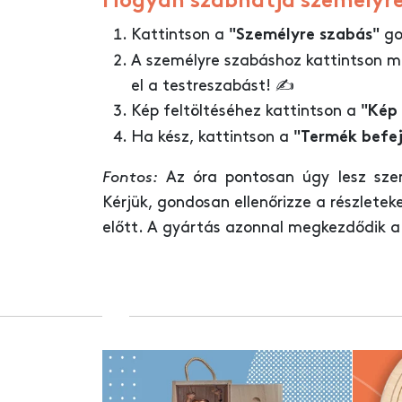
Hogyan szabhatja személyr
Kattintson a
go
"Személyre szabás"
A személyre szabáshoz kattintson m
el a testreszabást! ✍️
Kép feltöltéséhez kattintson a
"Kép 
Ha kész, kattintson a
"Termék befe
Fontos:
Az óra pontosan úgy lesz szem
Kérjük, gondosan ellenőrizze a részletek
előtt. A gyártás azonnal megkezdődik a