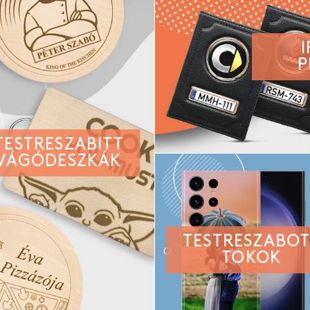
P
TESTRESZABITT
VÁGÓDESZKÁK
TESTRESZABO
TOKOK