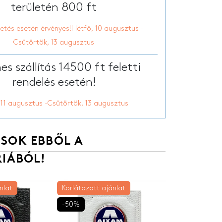
területén 800 ft
zetés esetén érvényes!Hétfő, 10 augusztus -
Csütörtök, 13 augusztus
es szállítás 14500 ft feletti
rendelés esetén!
 11 augusztus -Csütörtök, 13 augusztus
SOK EBBŐL A
IÁBÓL!
nlat
Korlátozott ajánlat
-50%