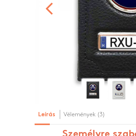
Személyre szabo
Személyre szabo
HOT
Vélemények (3)
Leírás
Személyre szab