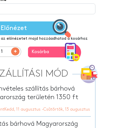
Egyedi vászon tábla
tt nyári papucs
onyhai kötény
Előnézet
 az előnézetet majd hozzáadhatod a kosárhoz
Kosárba
ZÁLLÍTÁSI MÓD
vételes szállítás bárhová
rország területén 1350 ft
ntKedd, 11 augusztus -Csütörtök, 13 augusztus
ítás bárhová Magyarország