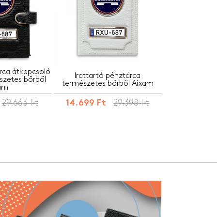
árca átkapcsoló
Irattartó pénztárca
szetes bőrből
természetes bőrből Aixam
am
29.665 Ft
29.398 Ft
14.699 Ft