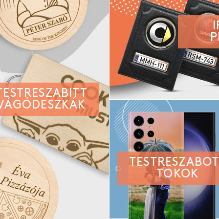
P
TESTRESZABITT
VÁGÓDESZKÁK
TESTRESZABO
TOKOK