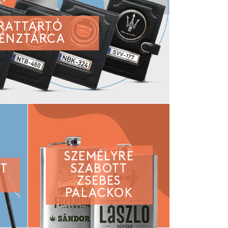
IRATTARTÓ
ÉNZTÁRCA
SZEMÉLYRE
TT
SZABOTT
ZSEBES
PALACKOK