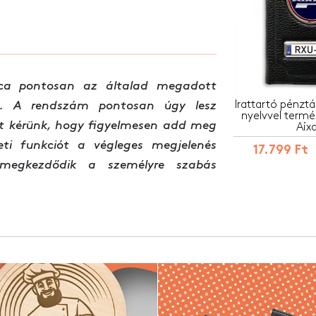
ca pontosan az általad megadott
Irattartó pénzt
sra. A rendszám pontosan úgy lesz
nyelvvel termé
t kérünk, hogy figyelmesen add meg
Aix
ti funkciót a végleges megjelenés
17.799 Ft
 megkezdődik a személyre szabás