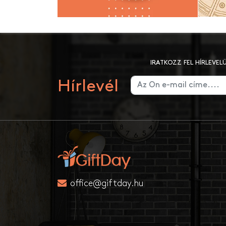
IRATKOZZ FEL HÍRLEVE
Hírlevél
office@giftday.hu