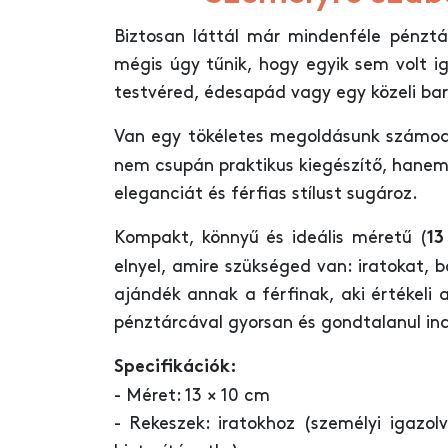
Biztosan láttál már mindenféle pénzt
mégis úgy tűnik, hogy egyik sem volt i
testvéred, édesapád vagy egy közeli ba
Van egy tökéletes megoldásunk számo
nem csupán praktikus kiegészítő, hanem
eleganciát és férfias stílust sugároz.
Kompakt, könnyű és ideális méretű (
13
elnyel, amire szükséged van: iratokat, 
ajándék annak a férfinak, aki értékeli a
pénztárcával gyorsan és gondtalanul ind
Specifikációk:
- Méret: 13 × 10 cm
- Rekeszek: iratokhoz (személyi igazolv