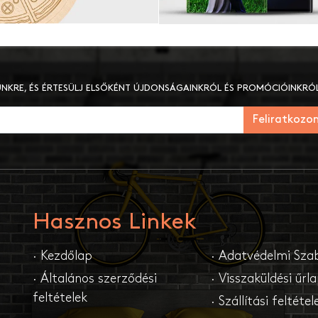
LÜNKRE, ÉS ÉRTESÜLJ ELSŐKÉNT ÚJDONSÁGAINKRÓL ÉS PROMÓCIÓINKRÓL
Feliratkozo
Hasznos Linkek
· Kezdőlap
· Adatvédelmi Sza
· Általános szerződési
· Visszaküldési űrl
feltételek
· Szállítási feltétel