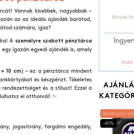
árcát! Vannak kisebbek, nagyobbak –
Kártyás fi
gazán az az ideális ajándék barátod,
rátod számára, igaz?
Ingyen
dra! A
személyre szabott pénztárca
 egy igazán egyedi ajándék is, amely
Kedd,
) – ez a pénztárca mindent
 × 10 cm
bankkártyákat és készpénzt. Tökéletes
AJÁNLÁ
 rendezettséget és a stílust! Ezzel a
KATEGÓR
ulhatsz el otthonról! ✨
Korlátozott ajá
-40%
ány, jogosítvány, forgalmi engedély,