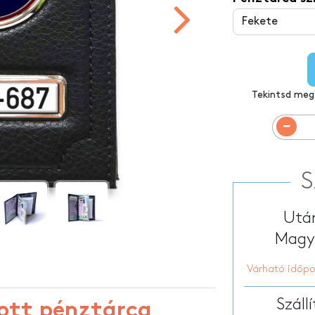
Személyre szabott tolltartó
tt sporttáska
Személyre szabo
HOT
tt hátizsákok
Testreszabott k
Személyre szabott párnák
Tekintsd meg
S
Után
Magya
Várható időpo
Száll
ott pénztárca