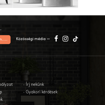
.
Közösségi média —
m....
bályzat
· Írj nekünk
ap
· Gyakori kérdések
ek