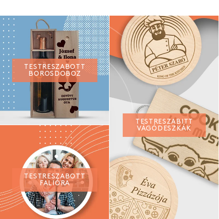
TESTRESZABOTT
BOROSDOBOZ
TESTRESZABITT
VÁGÓDESZKÁK
TESTRESZABOTT
FALIÓRA