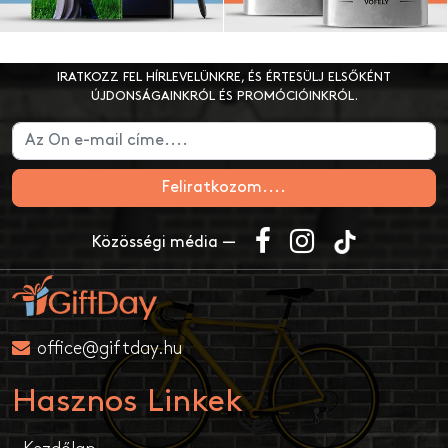
IRATKOZZ FEL HÍRLEVELÜNKRE, ÉS ÉRTESÜLJ ELSŐKÉNT
ÚJDONSÁGAINKRÓL ÉS PROMÓCIÓINKRÓL.
Feliratkozom....
Közösségi média —
office@giftday.hu
Hasznos Linkek