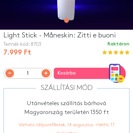
Light Stick - Måneskin: Zitti e buoni
Termék kód:
8703
Raktáron
7.999 Ft
Kosárba
SZÁLLÍTÁSI MÓD
Utánvételes szállítás bárhová
Magyarország területén 1350 ft
Várható időpontPéntek, 14 augusztus -Hétfő, 17