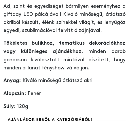
Adj színt és egyediséget bármilyen eseményhez a
giftday LED pálcájával! Kiváló minőségű, átlátszó
akrilból készült, élénk színekkel világít, és lenyűgöz
egyedi, szublimációval felvitt dizájnjával.
Tökéletes bulikhoz, tematikus dekorációkhoz
, minden darab
vagy különleges ajándékhoz
gondosan kiválasztott mintával díszített, hogy
minden pillanat fényshow-vá váljon.
Kiváló minőségű átlátszó akril
Anyag:
Fehér
Alapszín:
120g
Súly:
AJÁNLÁSOK EBBŐL A KATEGÓRIÁBÓL!