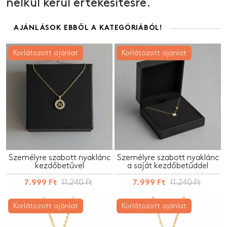
nélkül kerül értékesítésre.
AJÁNLÁSOK EBBŐL A KATEGÓRIÁBÓL!
Korlátozott ajánlat
Korlátozott ajánlat
Személyre szabott nyaklánc
Személyre szabott nyaklánc
kezdőbetűvel
a saját kezdőbetűddel
11.240 Ft
11.240 Ft
7.999 Ft
7.999 Ft
Korlátozott ajánlat
Korlátozott ajánlat