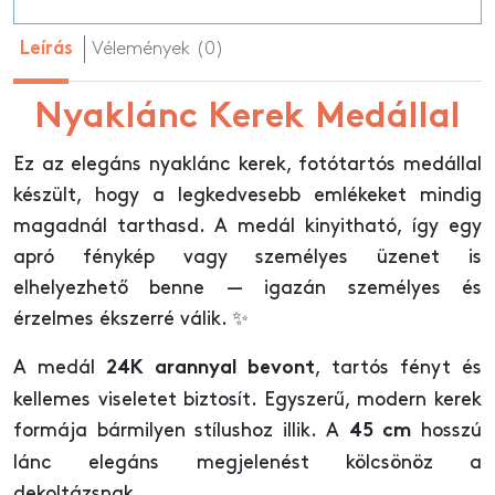
Vélemények (0)
Leírás
Nyaklánc Kerek Medállal
Ez az elegáns nyaklánc kerek, fotótartós medállal
készült, hogy a legkedvesebb emlékeket mindig
magadnál tarthasd. A medál kinyitható, így egy
apró fénykép vagy személyes üzenet is
elhelyezhető benne — igazán személyes és
érzelmes ékszerré válik. ✨
A medál
, tartós fényt és
24K arannyal bevont
kellemes viseletet biztosít. Egyszerű, modern kerek
formája bármilyen stílushoz illik. A
hosszú
45 cm
lánc elegáns megjelenést kölcsönöz a
dekoltázsnak.