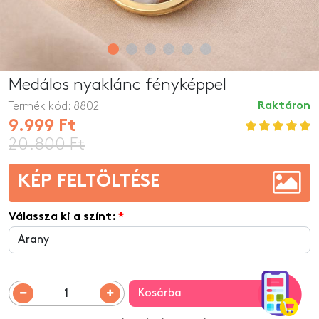
Medálos nyaklánc fényképpel
Termék kód:
8802
Raktáron
9.999 Ft
20.800 Ft
KÉP FELTÖLTÉSE
Válassza ki a színt:
Kosárba