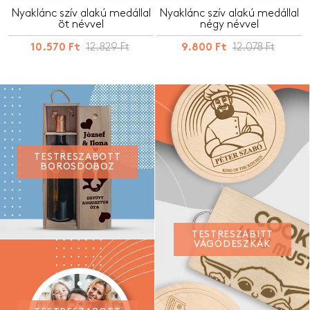
Nyaklánc szív alakú medállal
Nyaklánc szív alakú medállal
öt névvel
négy névvel
12.829 Ft
12.078 Ft
10.570 Ft
9.800 Ft
TESTRESZABOTT
BOROSDOBOZ
TESTRESZABITT
VÁGÓDESZKÁK