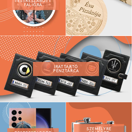
TESTRESZABOTT
FALIÓRA
IRATTARTÓ
PÉNZTÁRCA
SZEMÉLYRE