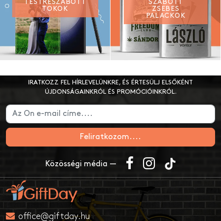
TESTRESZABOTT
SZABOTT
TOKOK
ZSEBES
PALACKOK
IRATKOZZ FEL HÍRLEVELÜNKRE, ÉS ÉRTESÜLJ ELSŐKÉNT
ÚJDONSÁGAINKRÓL ÉS PROMÓCIÓINKRÓL.
Feliratkozom....
Közösségi média —
office@giftday.hu