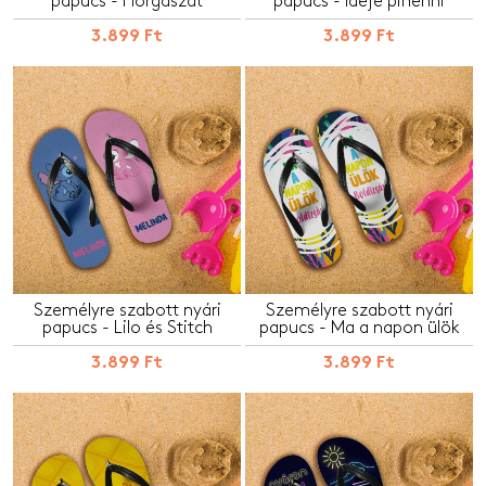
papucs - Horgászat
papucs - Ideje pihenni
3.899 Ft
3.899 Ft
Személyre szabott nyári
Személyre szabott nyári
papucs - Lilo és Stitch
papucs - Ma a napon ülök
3.899 Ft
3.899 Ft