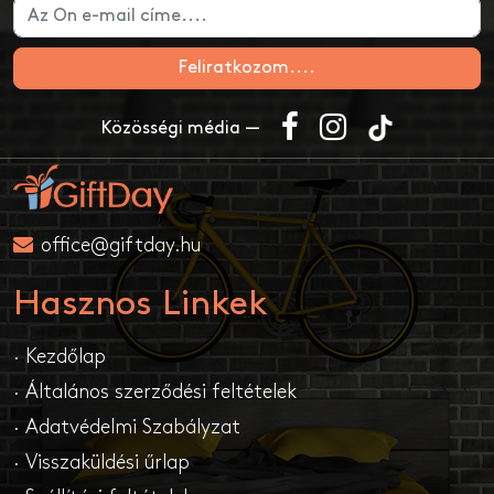
Feliratkozom....
Közösségi média —
office@giftday.hu
Hasznos Linkek
· Kezdőlap
· Általános szerződési feltételek
· Adatvédelmi Szabályzat
· Visszaküldési űrlap