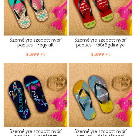
Személyre szabott nyári
Személyre szabott nyári
papucs - Fagylalt
papucs - Görögdinnye
3.899 Ft
3.899 Ft
Személyre szabott nyári
Személyre szabott nyári