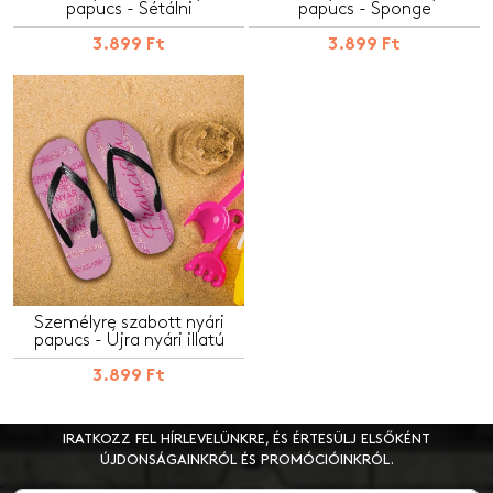
papucs - Sétálni
papucs - Sponge
3.899 Ft
3.899 Ft
Személyre szabott nyári
papucs - Újra nyári illatú
3.899 Ft
IRATKOZZ FEL HÍRLEVELÜNKRE, ÉS ÉRTESÜLJ ELSŐKÉNT
ÚJDONSÁGAINKRÓL ÉS PROMÓCIÓINKRÓL.