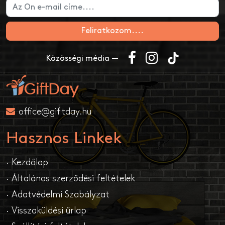
Feliratkozom....
Közösségi média —
office@giftday.hu
Hasznos Linkek
· Kezdőlap
· Általános szerződési feltételek
· Adatvédelmi Szabályzat
· Visszaküldési űrlap