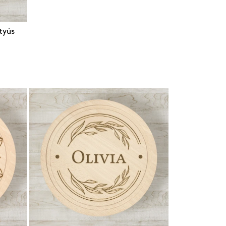
Egyedi vászon tábla
tt nyári papucs
onyhai kötény
tyús