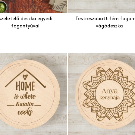
Személyre szabott tolltartó
tt sporttáska
Személyre szabo
HOT
tt hátizsákok
Testreszabott k
Személyre szabott párnák
Szeletelő deszka egyedi
Testreszabott fém fogan
fogantyúval
vágódeszka