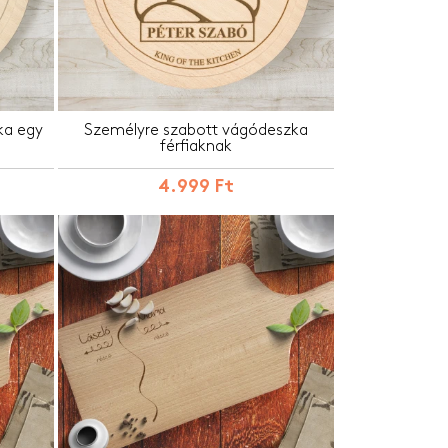
ka egy
Személyre szabott vágódeszka
férfiaknak
4.999 Ft