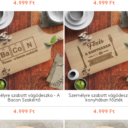
4.999 Ft
4.999 Ft
lyre szabott vágódeszka - A
Személyre szabott vágódesz
Bacon Szakértő
konyhában főzték
4.999 Ft
4.999 Ft