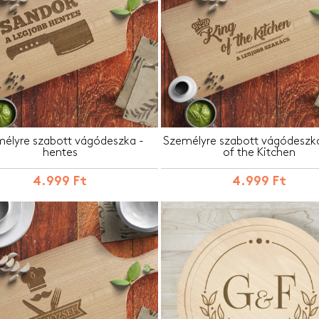
élyre szabott vágódeszka -
Személyre szabott vágódeszka
hentes
of the Kitchen
4.999 Ft
4.999 Ft