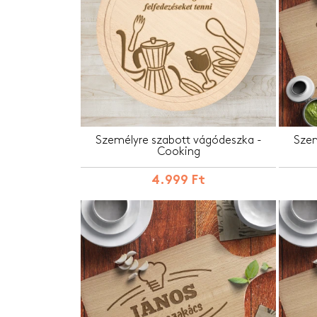
Személyre szabott vágódeszka -
Szem
Cooking
4.999 Ft