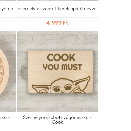
onyhája
Személyre szabott kerek aprító névvel
4.999 Ft
zka -
Személyre szabott vágódeszka -
Cook