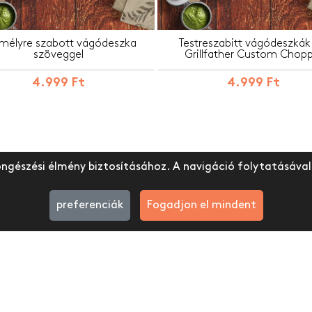
mélyre szabott vágódeszka
Testreszabitt vágódeszkák
szöveggel
Grillfather Custom Chop
4.999 Ft
4.999 Ft
öngészési élmény biztosításához. A navigáció folytatásával 
preferenciák
Fogadjon el mindent