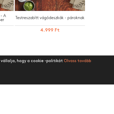
 - A
Testreszabitt vágódeszkák - pároknak
per
4.999 Ft
vállalja, hogy a cookie -politikát
Olvass tovább