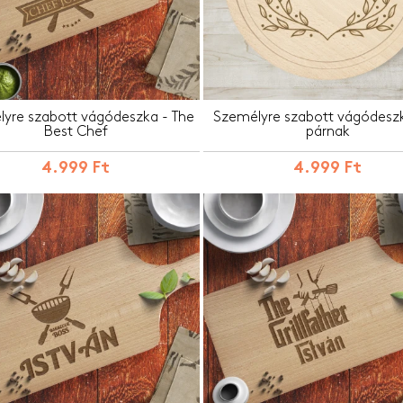
yre szabott vágódeszka - The
Személyre szabott vágódesz
Best Chef
párnak
4.999 Ft
4.999 Ft