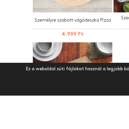
Sze
Személyre szabott vágódeszka Pizza
4.999 Ft
Ez a weboldal süti fájlokat használ a legjobb b
Testreszabitt vágódeszkák