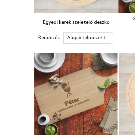
Személyre szabo
Személyre szabo
HOT
Egyedi kerek szeletelő deszka
Rendezés