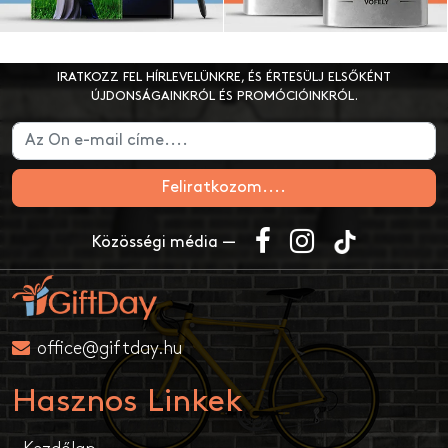
IRATKOZZ FEL HÍRLEVELÜNKRE, ÉS ÉRTESÜLJ ELSŐKÉNT
ÚJDONSÁGAINKRÓL ÉS PROMÓCIÓINKRÓL.
Feliratkozom....
Közösségi média —
office@giftday.hu
Hasznos Linkek