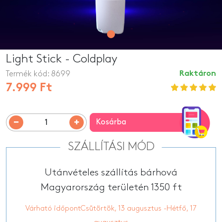
Light Stick - Coldplay
Termék kód:
8699
Raktáron
7.999 Ft
Kosárba
SZÁLLÍTÁSI MÓD
Utánvételes szállítás bárhová
Magyarország területén 1350 ft
Várható időpontCsütörtök, 13 augusztus -Hétfő, 17