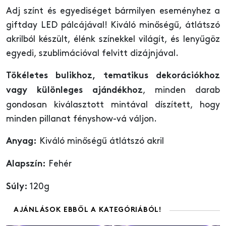
Adj színt és egyediséget bármilyen eseményhez a
giftday LED pálcájával! Kiváló minőségű, átlátszó
akrilból készült, élénk színekkel világít, és lenyűgöz
egyedi, szublimációval felvitt dizájnjával.
Tökéletes bulikhoz, tematikus dekorációkhoz
, minden darab
vagy különleges ajándékhoz
gondosan kiválasztott mintával díszített, hogy
minden pillanat fényshow-vá váljon.
Kiváló minőségű átlátszó akril
Anyag:
Fehér
Alapszín:
120g
Súly:
AJÁNLÁSOK EBBŐL A KATEGÓRIÁBÓL!