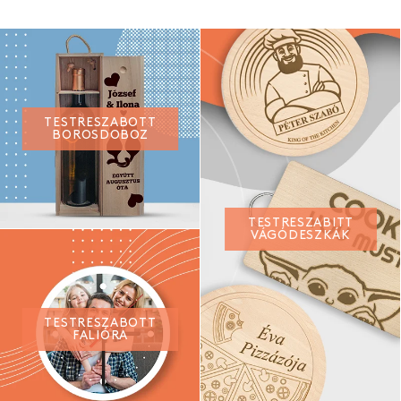
TESTRESZABOTT
BOROSDOBOZ
TESTRESZABITT
VÁGÓDESZKÁK
TESTRESZABOTT
FALIÓRA