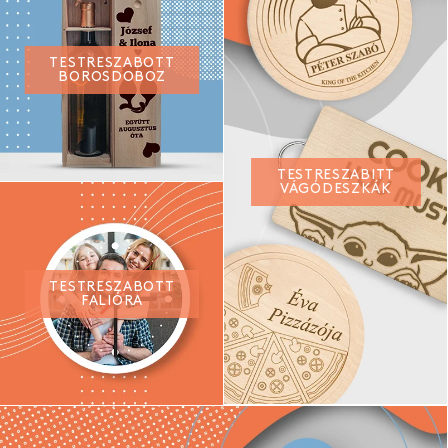
TESTRESZABOTT
BOROSDOBOZ
TESTRESZABITT
VÁGÓDESZKÁK
TESTRESZABOTT
FALIÓRA