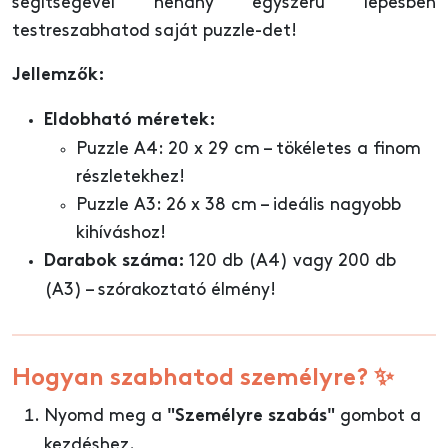
segítségével néhány egyszerű lépésben
testreszabhatod saját puzzle-det!
Jellemzők:
Eldobható méretek:
Puzzle A4: 20 x 29 cm – tökéletes a finom
részletekhez!
Puzzle A3: 26 x 38 cm – ideális nagyobb
kihíváshoz!
120 db (A4) vagy 200 db
Darabok száma:
(A3) – szórakoztató élmény!
Hogyan szabhatod személyre? ✨
Nyomd meg a
gombot a
"Személyre szabás"
kezdéshez.