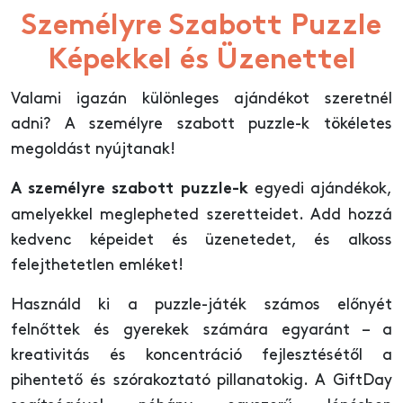
Személyre Szabott Puzzle
Képekkel és Üzenettel
Valami igazán különleges ajándékot szeretnél
adni? A személyre szabott puzzle-k tökéletes
megoldást nyújtanak!
egyedi ajándékok,
A személyre szabott puzzle-k
amelyekkel meglepheted szeretteidet. Add hozzá
kedvenc képeidet és üzenetedet, és alkoss
felejthetetlen emléket!
Használd ki a puzzle-játék számos előnyét
felnőttek és gyerekek számára egyaránt – a
kreativitás és koncentráció fejlesztésétől a
pihentető és szórakoztató pillanatokig. A GiftDay