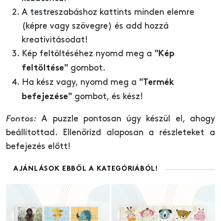
A testreszabáshoz kattints minden elemre
(képre vagy szövegre) és add hozzá
kreativitásodat!
Kép feltöltéséhez nyomd meg a
"Kép
gombot.
feltöltése"
Ha kész vagy, nyomd meg a
"Termék
gombot, és kész!
befejezése"
Fontos:
A puzzle pontosan úgy készül el, ahogy
beállítottad. Ellenőrizd alaposan a részleteket a
befejezés előtt!
AJÁNLÁSOK EBBŐL A KATEGÓRIÁBÓL!