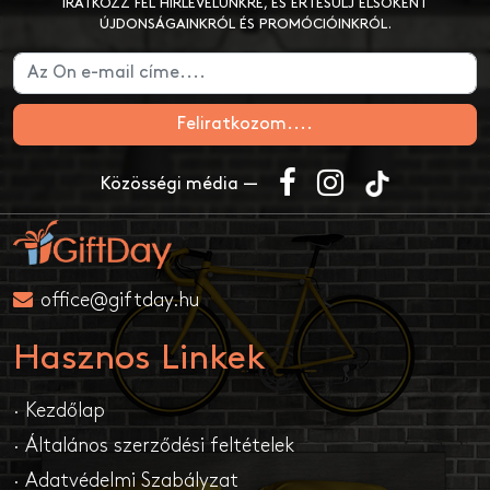
IRATKOZZ FEL HÍRLEVELÜNKRE, ÉS ÉRTESÜLJ ELSŐKÉNT
ÚJDONSÁGAINKRÓL ÉS PROMÓCIÓINKRÓL.
Feliratkozom....
Közösségi média —
office@giftday.hu
Hasznos Linkek
· Kezdőlap
· Általános szerződési feltételek
· Adatvédelmi Szabályzat